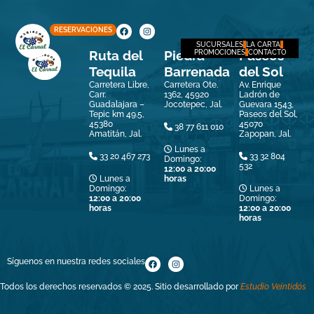
RESERVACIONES
SUCURSALES
LA CARTA
Ruta del
Piedra
Paseos
PROMOCIONES
CONTACTO
Tequila
Barrenada
del Sol
Carretera Libre,
Carretera Ote.
Av. Enrique
Carr.
1362, 45920
Ladrón de
Guadalajara –
Jocotepec, Jal.
Guevara 1543,
Tepic km 49.5,
Paseos del Sol,
45380
45070
38 77 611 010
Amatitán, Jal.
Zapopan, Jal.
Lunes a
33 20 467 273
33 32 804
Domingo:
532
12:00 a 20:00
Lunes a
horas
Domingo:
Lunes a
12:00 a 20:00
Domingo:
horas
12:00 a 20:00
horas
Síguenos en nuestra redes sociales
Todos los derechos reservados © 2025. Sitio desarrollado por
Estudio Veintidós