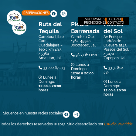
RESERVACIONES
SUCURSALES
LA CARTA
Ruta del
Piedra
Paseos
PROMOCIONES
CONTACTO
Tequila
Barrenada
del Sol
Carretera Libre,
Carretera Ote.
Av. Enrique
Carr.
1362, 45920
Ladrón de
Guadalajara –
Jocotepec, Jal.
Guevara 1543,
Tepic km 49.5,
Paseos del Sol,
45380
45070
38 77 611 010
Amatitán, Jal.
Zapopan, Jal.
Lunes a
33 20 467 273
33 32 804
Domingo:
532
12:00 a 20:00
Lunes a
horas
Domingo:
Lunes a
12:00 a 20:00
Domingo:
horas
12:00 a 20:00
horas
Síguenos en nuestra redes sociales
Todos los derechos reservados © 2025. Sitio desarrollado por
Estudio Veintidós