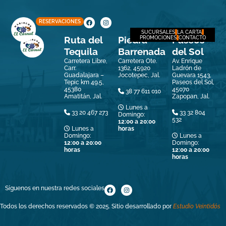
RESERVACIONES
SUCURSALES
LA CARTA
Ruta del
Piedra
Paseos
PROMOCIONES
CONTACTO
Tequila
Barrenada
del Sol
Carretera Libre,
Carretera Ote.
Av. Enrique
Carr.
1362, 45920
Ladrón de
Guadalajara –
Jocotepec, Jal.
Guevara 1543,
Tepic km 49.5,
Paseos del Sol,
45380
45070
38 77 611 010
Amatitán, Jal.
Zapopan, Jal.
Lunes a
33 20 467 273
33 32 804
Domingo:
532
12:00 a 20:00
Lunes a
horas
Domingo:
Lunes a
12:00 a 20:00
Domingo:
horas
12:00 a 20:00
horas
Síguenos en nuestra redes sociales
Todos los derechos reservados © 2025. Sitio desarrollado por
Estudio Veintidós