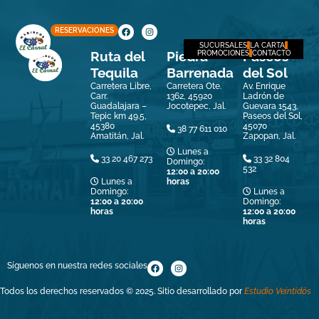
RESERVACIONES
SUCURSALES
LA CARTA
Ruta del
Piedra
Paseos
PROMOCIONES
CONTACTO
Tequila
Barrenada
del Sol
Carretera Libre,
Carretera Ote.
Av. Enrique
Carr.
1362, 45920
Ladrón de
Guadalajara –
Jocotepec, Jal.
Guevara 1543,
Tepic km 49.5,
Paseos del Sol,
45380
45070
38 77 611 010
Amatitán, Jal.
Zapopan, Jal.
Lunes a
33 20 467 273
33 32 804
Domingo:
532
12:00 a 20:00
Lunes a
horas
Domingo:
Lunes a
12:00 a 20:00
Domingo:
horas
12:00 a 20:00
horas
Síguenos en nuestra redes sociales
Todos los derechos reservados © 2025. Sitio desarrollado por
Estudio Veintidós