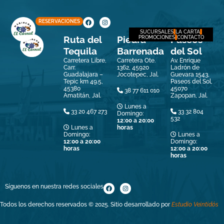
RESERVACIONES
SUCURSALES
LA CARTA
Ruta del
Piedra
Paseos
PROMOCIONES
CONTACTO
Tequila
Barrenada
del Sol
Carretera Libre,
Carretera Ote.
Av. Enrique
Carr.
1362, 45920
Ladrón de
Guadalajara –
Jocotepec, Jal.
Guevara 1543,
Tepic km 49.5,
Paseos del Sol,
45380
45070
38 77 611 010
Amatitán, Jal.
Zapopan, Jal.
Lunes a
33 20 467 273
33 32 804
Domingo:
532
12:00 a 20:00
Lunes a
horas
Domingo:
Lunes a
12:00 a 20:00
Domingo:
horas
12:00 a 20:00
horas
Síguenos en nuestra redes sociales
Todos los derechos reservados © 2025. Sitio desarrollado por
Estudio Veintidós